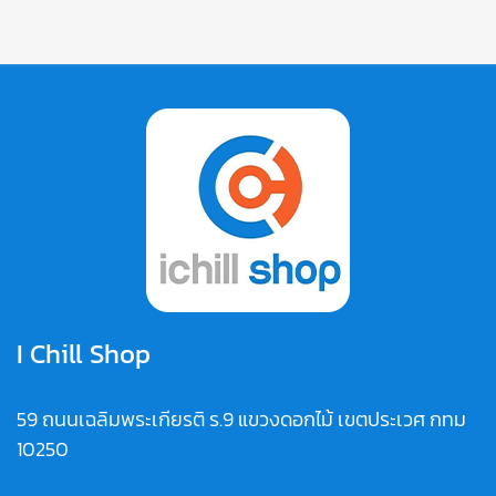
I Chill Shop
59 ถนนเฉลิมพระเกียรติ ร.9 แขวงดอกไม้ เขตประเวศ กทม
10250