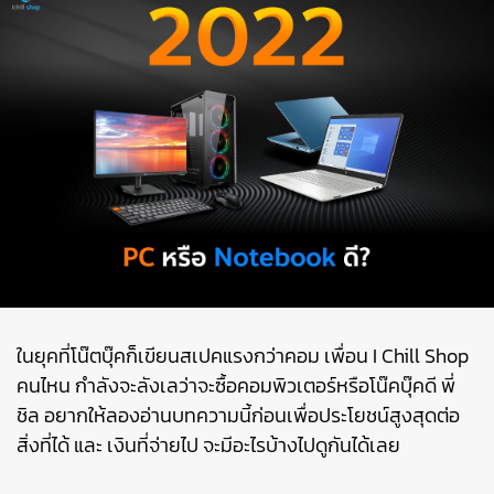
ในยุคที่โน๊ตบุ๊คก็เขียนสเปคแรงกว่าคอม เพื่อน I Chill Shop
คนไหน กำลังจะลังเลว่าจะซื้อคอมพิวเตอร์หรือโน๊คบุ๊คดี พี่
ชิล อยากให้ลองอ่านบทความนี้ก่อนเพื่อประโยชน์สูงสุดต่อ
สิ่งที่ได้ และ เงินที่จ่ายไป จะมีอะไรบ้างไปดูกันได้เลย